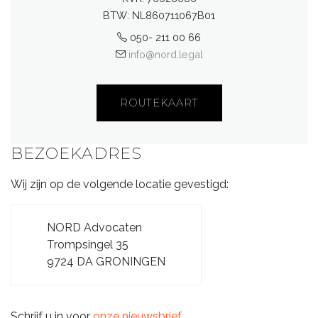
BTW: NL860711067B01
050- 211 00 66
info@nord.legal
ROUTEKAART
BEZOEKADRES
Wij zijn op de volgende locatie gevestigd:
NORD Advocaten
Trompsingel 35
9724 DA GRONINGEN
Schrijf u in voor
onze nieuwsbrief
.