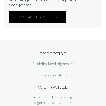
Neem vrijblijvend contact op en vraag naar de
mogelijkheden
CONTACT OPNEMEN
EXPERTISE
IP (Intellectueel eigendom)
IT
Privacy compliance
WERKWIJZE
Tarieven en declaratiewijze
Algemene voorwaarden