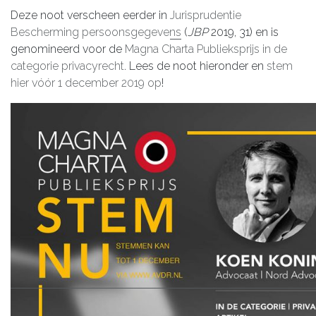
Deze noot verscheen eerder in
Jurisprudentie
Bescherming persoonsgegevens
(
JBP
2019, 31) en is
genomineerd voor de
Magna Charta Publieksprijs in de
categorie privacyrecht
. Lees de noot hieronder en
stem
hier vóór 1 december 2019 op
!