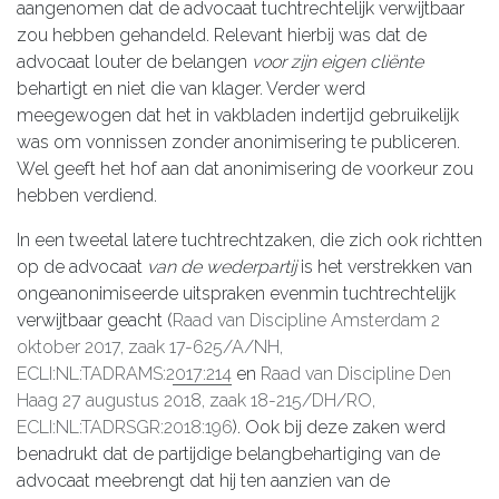
aangenomen dat de advocaat tuchtrechtelijk verwijtbaar
zou hebben gehandeld. Relevant hierbij was dat de
advocaat louter de belangen
voor zijn eigen cliënte
behartigt en niet die van klager. Verder werd
meegewogen dat het in vakbladen indertijd gebruikelijk
was om vonnissen zonder anonimisering te publiceren.
Wel geeft het hof aan dat anonimisering de voorkeur zou
hebben verdiend.
In een tweetal latere tuchtrechtzaken, die zich ook richtten
op de advocaat
van de wederpartij
is het verstrekken van
ongeanonimiseerde uitspraken evenmin tuchtrechtelijk
verwijtbaar geacht (
Raad van Discipline Amsterdam 2
oktober 2017, zaak 17-625/A/NH,
ECLI:NL:TADRAMS:2017:214
en
Raad van Discipline Den
Haag 27 augustus 2018, zaak 18-215/DH/RO,
ECLI:NL:TADRSGR:2018:196
). Ook bij deze zaken werd
benadrukt dat de partijdige belangbehartiging van de
advocaat meebrengt dat hij ten aanzien van de