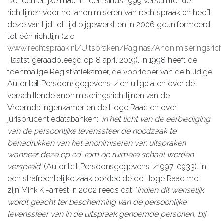
De rechterlijke macht heeft sinds 1999 verschillende
richtlijnen voor het anonimiseren van rechtspraak en heeft
deze van tijd tot tijd bijgewerkt en in 2006 geüniformeerd
tot één richtlijn (zie
www.rechtspraak.nl/Uitspraken/Paginas/Anonimiseringsric
, laatst geraadpleegd op 8 april 2019). In 1998 heeft de
toenmalige Registratiekamer, de voorloper van de huidige
Autoriteit Persoonsgegevens, zich uitgelaten over de
verschillende anonimiseringsrichtlijnen van de
Vreemdelingenkamer en de Hoge Raad en over
jurisprudentiedatabanken: ‘
in het licht van de eerbiediging
van de persoonlijke levenssfeer de noodzaak te
benadrukken van het anonimiseren van uitspraken
wanneer deze op cd-rom op ruimere schaal worden
verspreid
’ (Autoriteit Persoonsgegevens, z1997-0933). In
een strafrechtelijke zaak oordeelde de Hoge Raad met
zijn Mink K.-arrest in 2002 reeds dat: ‘
indien dit wenselijk
wordt geacht ter bescherming van de persoonlijke
levenssfeer van in de uitspraak genoemde personen, bij