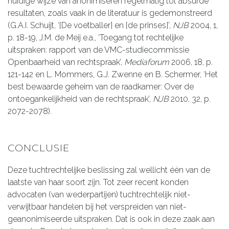
huidige wijze van anonimiseren regelmatig tot absurde
resultaten, zoals vaak in de literatuur is gedemonstreerd
(G.A.I. Schuijt, ‘[De voetballer] en [de prinses]’,
NJB
2004, 1,
p. 18-19, J.M. de Meij e.a., ‘Toegang tot rechtelijke
uitspraken: rapport van de VMC-studiecommissie
Openbaarheid van rechtspraak’,
Mediaforum
2006, 18, p.
121-142 en L. Mommers, G.J. Zwenne en B. Schermer, ‘Het
best bewaarde geheim van de raadkamer: Over de
ontoegankelijkheid van de rechtspraak’,
NJB
2010, 32, p.
2072-2078).
CONCLUSIE
Deze tuchtrechtelijke beslissing zal wellicht één van de
laatste van haar soort zijn. Tot zeer recent konden
advocaten (van wederpartijen) tuchtrechtelijk niet-
verwijtbaar handelen bij het verspreiden van niet-
geanonimiseerde uitspraken. Dat is ook in deze zaak aan