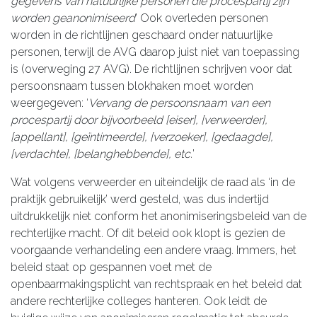
gegevens van natuurlijke personen die procespartij zijn
worden geanonimiseerd
’ Ook overleden personen
worden in de richtlijnen geschaard onder natuurlijke
personen, terwijl de AVG daarop juist niet van toepassing
is (overweging 27 AVG). De richtlijnen schrijven voor dat
persoonsnaam tussen blokhaken moet worden
weergegeven: ‘
Vervang de persoonsnaam van een
procespartij door bijvoorbeeld [eiser], [verweerder],
[appellant], [geïntimeerde], [verzoeker], [gedaagde],
[verdachte], [belanghebbende], etc.
’
Wat volgens verweerder en uiteindelijk de raad als ‘in de
praktijk gebruikelijk’ werd gesteld, was dus indertijd
uitdrukkelijk niet conform het anonimiseringsbeleid van de
rechterlijke macht. Of dit beleid ook klopt is gezien de
voorgaande verhandeling een andere vraag. Immers, het
beleid staat op gespannen voet met de
openbaarmakingsplicht van rechtspraak en het beleid dat
andere rechterlijke colleges hanteren. Ook leidt de