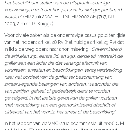
het beschikbaar stellen van de uitspraak zodanige
voorzieningen treft dat hun personalia niet geopenbaard
worden.
’ (HR 2 juli 2002, ECLI:NL:HR:2002:AE4767, NJ
2003, 2 m.nt. G. Knigge)
Voor civiele zaken als de onderhavige casus gold ten tijde
van het incident
artikel 28 Rv
(
het huidige artikel 29 Rv
) dat
in lid 2 de weg opent naar anonimisering: ‘
Onverminderd
de artikelen 231, eerste lid, en 290, derde lid, verstrekt de
griffier aan een ieder die dat verlangt afschrift van
vonnissen, arresten en beschikkingen, tenzij verstrekking
naar het oordeel van de griffier ter bescherming van
zwaarwegende belangen van anderen, waaronder die
van partijen, geheel of gedeeltelijk dient te worden
geweigerd. In het laatste geval kan de griffier volstaan
met verstrekking van een geanonimiseerd afschrift of
uittreksel van het vonnis, het arrest of de beschikking.
’
In het rapport van de VMC-studiecommissie uit 2006 (J.M.