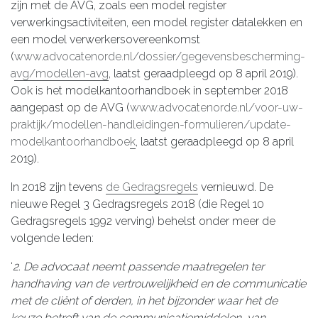
zijn met de AVG, zoals een model register
verwerkingsactiviteiten, een model register datalekken en
een model verwerkersovereenkomst
(
www.advocatenorde.nl/dossier/gegevensbescherming-
avg/modellen-avg
, laatst geraadpleegd op 8 april 2019).
Ook is het modelkantoorhandboek in september 2018
aangepast op de AVG (
www.advocatenorde.nl/voor-uw-
praktijk/modellen-handleidingen-formulieren/update-
modelkantoorhandboek
, laatst geraadpleegd op 8 april
2019).
In 2018 zijn tevens
de Gedragsregels
vernieuwd. De
nieuwe Regel 3 Gedragsregels 2018 (die Regel 10
Gedragsregels 1992 verving) behelst onder meer de
volgende leden:
‘
2. De advocaat neemt passende maatregelen ter
handhaving van de vertrouwelijkheid en de communicatie
met de cliënt of derden, in het bijzonder waar het de
keuze betreft van de communicatiemiddelen, van