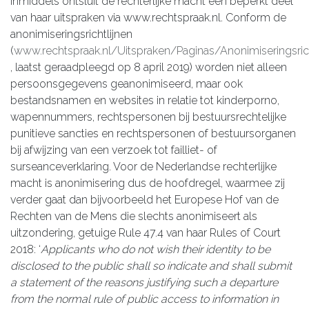
Inmiddels ontsluit de rechterlijke macht een beperkt deel
van haar uitspraken via www.rechtspraak.nl. Conform de
anonimiseringsrichtlijnen
(
www.rechtspraak.nl/Uitspraken/Paginas/Anonimiseringsrich
, laatst geraadpleegd op 8 april 2019) worden niet alleen
persoonsgegevens geanonimiseerd, maar ook
bestandsnamen en websites in relatie tot kinderporno,
wapennummers, rechtspersonen bij bestuursrechtelijke
punitieve sancties en rechtspersonen of bestuursorganen
bij afwijzing van een verzoek tot failliet- of
surseanceverklaring. Voor de Nederlandse rechterlijke
macht is anonimisering dus de hoofdregel, waarmee zij
verder gaat dan bijvoorbeeld het Europese Hof van de
Rechten van de Mens die slechts anonimiseert als
uitzondering, getuige Rule 47.4 van haar Rules of Court
2018: ‘
Applicants who do not wish their identity to be
disclosed to the public shall so indicate and shall submit
a statement of the reasons justifying such a departure
from the normal rule of public access to information in