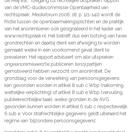
de Meij e.a., ‘Toegang tot rechtelijke uitspraken: rapport
van de VMC-studiecommissie Openbaarheid van
rechtspraak’,
Mediaforum
2006, 18, p. 121-142) wordt de
frictie tussen de openbaarmakingsplichten en de praktijk
van het anonimiseren ook gesignaleerd in het kader van
www.rechtspraak.nl. Het betreft dus een botsing van twee
grondrechten en daarbij dient een afweging te worden
gemaakt welke in een voorkomend geval dient te
prevaleren. Het rapport adviseert om alle uitspraken
ongeanonimiseerd
te publiceren
tenzij
partijen
gemotiveerd hebben verzocht om anonimiteit. De
grondslag voor de verwerking van persoonsgegevens
kan gevonden worden in artikel 8 sub c Wbp (nakoming
wettelijke verplichting) of artikel 8 sub e Wbp (vervulling
publiekrechtelijke taak), welke gronden in de AVG
gevonden kunnen worden in artikel 6 sub c respectievelijk
6 sub e. Voor strafrechtelijke gegevens geldt uiteraard het
regime van ‘bijzondere persoonsgegevens’.