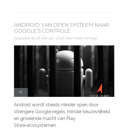
ANDROID: VAN OPEN SYSTEEM NAAR
GOOGLE’S CONTROLE
Geplaatst op
26 februari 2026
door Koen Konings
IT
Android wordt steeds minder open door
strengere Google‑regels, minder keuzevrijheid
en groeiende macht van Play
Store‑ecosystemen.