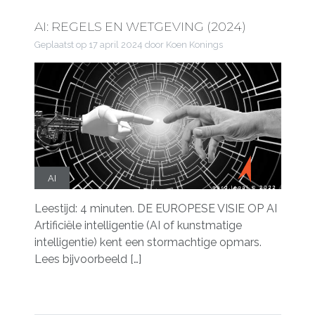
AI: REGELS EN WETGEVING (2024)
Geplaatst op
17 april 2024
door Koen Konings
AI
Leestijd: 4 minuten. DE EUROPESE VISIE OP AI
Artificiële intelligentie (AI of kunstmatige
intelligentie) kent een stormachtige opmars.
Lees bijvoorbeeld […]