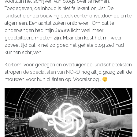
voortaan het schrijven van blogs over te nemen.
Toegegeven, de inhoud is niet faliekant onjuist. De
juridische onderbouwing bleek echter onvoldoende en te
algemeen. Een aantal zaken ontbreken. Om dat te
ondervangen had mijn
input
allicht veel meer
gedetailleerd moeten zijn. Maar dan kost het mij weer
zoveel tijd dat ik net zo goed het gehele blog zelf had
kunnen schrijven.
Kortom, voor gedegen en overtuigende juridische teksten
stropen
de specialisten van NORD
nog altijd graag zelf de
mouwen voor hun cliënten op. Vooralsnog…