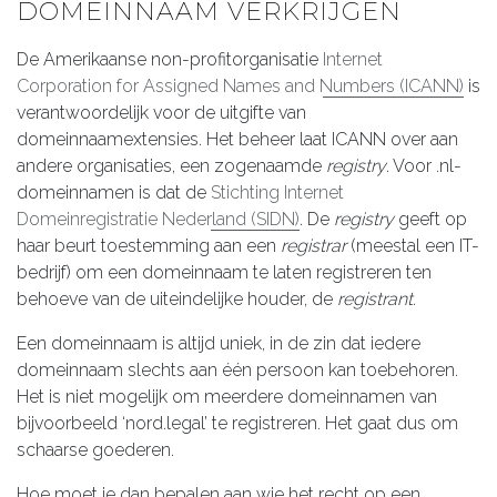
DOMEINNAAM VERKRIJGEN
De Amerikaanse non-profitorganisatie
Internet
Corporation for Assigned Names and Numbers (ICANN)
is
verantwoordelijk voor de uitgifte van
domeinnaamextensies. Het beheer laat ICANN over aan
andere organisaties, een zogenaamde
registry
. Voor .nl-
domeinnamen is dat de
Stichting Internet
Domeinregistratie Nederland (SIDN)
. De
registry
geeft op
haar beurt toestemming aan een
registrar
(meestal een IT-
bedrijf) om een domeinnaam te laten registreren ten
behoeve van de uiteindelijke houder, de
registrant
.
Een domeinnaam is altijd uniek, in de zin dat iedere
domeinnaam slechts aan één persoon kan toebehoren.
Het is niet mogelijk om meerdere domeinnamen van
bijvoorbeeld ‘nord.legal’ te registreren. Het gaat dus om
schaarse goederen.
Hoe moet je dan bepalen aan wie het recht op een