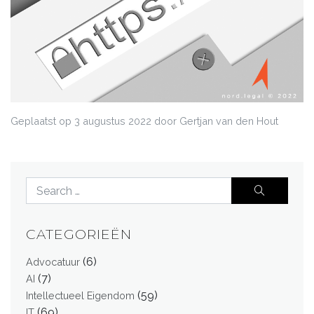
Geplaatst op
3 augustus 2022
door Gertjan van den Hout
CATEGORIEËN
(6)
Advocatuur
(7)
AI
(59)
Intellectueel Eigendom
(69)
IT