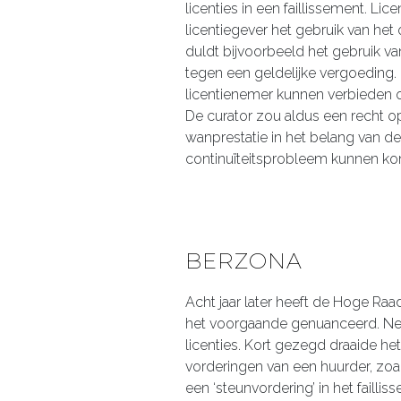
licenties in een faillissement. Li
licentiegever het gebruik van het 
duldt bijvoorbeeld het gebruik v
tegen een geldelijke vergoeding.
licentienemer kunnen verbieden 
De curator zou aldus een recht o
wanprestatie in het belang van d
continuïteitsprobleem kunnen kom
BERZONA
Acht jaar later heeft de Hoge Raa
het voorgaande genuanceerd. Net 
licenties. Kort gezegd draaide h
vorderingen van een huurder, zo
een ‘steunvordering’ in het faill