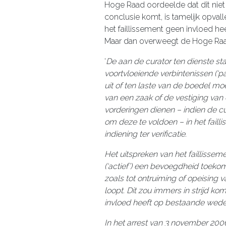
Hoge Raad oordeelde dat dit niet 
conclusie komt, is tamelijk opval
het faillissement geen invloed 
Maar dan overweegt de Hoge Raad (
‘
De aan de curator ten dienste s
voortvloeiende verbintenissen (‘pa
uit of ten laste van de boedel mo
van een zaak of de vestiging van 
vorderingen dienen – indien de cu
om deze te voldoen – in het fai
indiening ter verificatie.
Het uitspreken van het faillisseme
(‘actief’) een bevoegdheid toeko
zoals tot ontruiming of opeising
loopt. Dit zou immers in strijd k
invloed heeft op bestaande wede
In het arrest van 3 november 2006