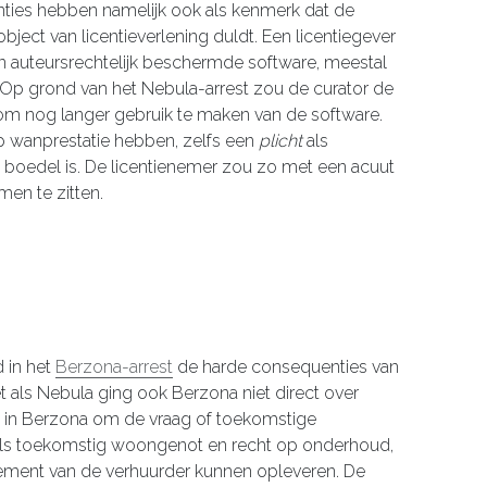
centies hebben namelijk ook als kenmerk dat de
object van licentieverlening duldt. Een licentiegever
an auteursrechtelijk beschermde software, meestal
 Op grond van het Nebula-arrest zou de curator de
om nog langer gebruik te maken van de software.
p wanprestatie hebben, zelfs een
plicht
als
e boedel is. De licentienemer zou zo met een acuut
en te zitten.
d in het
Berzona-arrest
de harde consequenties van
als Nebula ging ook Berzona niet direct over
et in Berzona om de vraag of toekomstige
als toekomstig woongenot en recht op onderhoud,
issement van de verhuurder kunnen opleveren. De