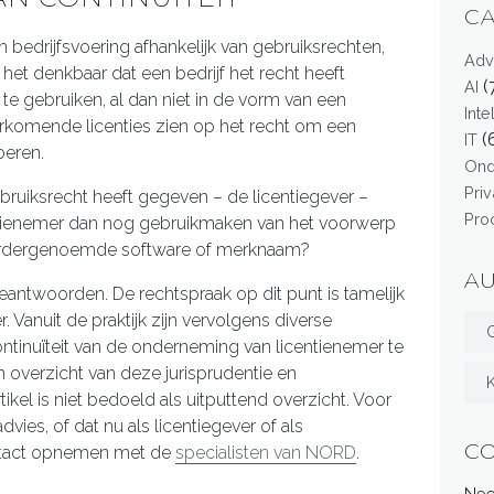
C
bedrijfsvoering afhankelijk van gebruiksrechten,
Adv
het denkbaar dat een bedrijf het recht heeft
(
AI
e gebruiken, al dan niet in de vorm van een
Int
rkomende licenties zien op het recht om een
(
IT
eren.
On
Pri
bruiksrecht heeft gegeven – de licentiegever –
Pro
entienemer dan nog gebruikmaken van het voorwerp
 eerdergenoemde software of merknaam?
A
eantwoorden. De rechtspraak op dit punt is tamelijk
. Vanuit de praktijk zijn vervolgens diverse
G
tinuïteit van de onderneming van licentienemer te
en overzicht van deze jurisprudentie en
ikel is niet bedoeld als uitputtend overzicht. Voor
ies, of dat nu als licentiegever of als
C
contact opnemen met de
specialisten van NORD
.
Nee