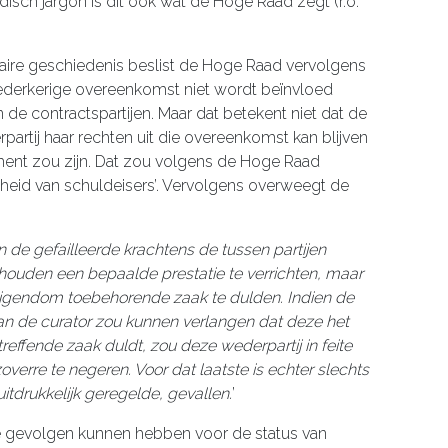
idisch jargon is dit ook wat de Hoge Raad zegt (r.o.
ire geschiedenis beslist de Hoge Raad vervolgens
wederkerige overeenkomst niet wordt beïnvloed
 de contractspartijen. Maar dat betekent niet dat de
rpartij haar rechten uit die overeenkomst kan blijven
ement zou zijn. Dat zou volgens de Hoge Raad
lijkheid van schuldeisers’. Vervolgens overweegt de
n de gefailleerde krachtens de tussen partijen
houden een bepaalde prestatie te verrichten, maar
eigendom toebehorende zaak te dulden. Indien de
van de curator zou kunnen verlangen dat deze het
effende zaak duldt, zou deze wederpartij in feite
zoverre te negeren. Voor dat laatste is echter slechts
 uitdrukkelijk geregelde, gevallen.
’
e gevolgen kunnen hebben voor de status van