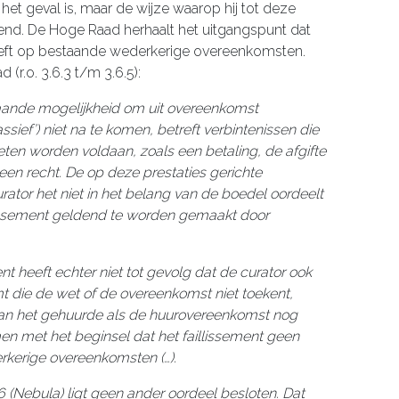
het geval is, maar de wijze waarop hij tot deze
lend. De Hoge Raad herhaalt het uitgangspunt dat
heeft op bestaande wederkerige overeenkomsten.
r.o. 3.6.3 t/m 3.6.5):
taande mogelijkheid om uit overeenkomst
ssief’) niet na te komen, betreft verbintenissen die
eten worden voldaan, zoals een betaling, de afgifte
een recht. De op deze prestaties gerichte
rator het niet in het belang van de boedel oordeelt
llissement geldend te worden gemaakt door
nt heeft echter niet tot gevolg dat de curator ook
mt die de wet of de overeenkomst niet toekent,
 van het gehuurde als de huurovereenkomst nog
omen met het beginsel dat het faillissement geen
rkerige overeenkomsten (…).
 (Nebula) ligt geen ander oordeel besloten. Dat