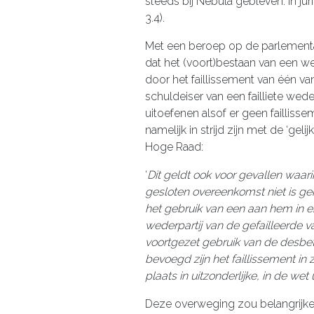
steeds bij Nebula gebleven. In jur
3.4).
Met een beroep op de parlementa
dat het (voort)bestaan van een 
door het faillissement van één van
schuldeiser van een failliete wede
uitoefenen alsof er geen failliss
namelijk in strijd zijn met de ‘ge
Hoge Raad:
‘
Dit geldt ook voor gevallen waari
gesloten overeenkomst niet is ge
het gebruik van een aan hem in 
wederpartij van de gefailleerde 
voortgezet gebruik van de desbetr
bevoegd zijn het faillissement in 
plaats in uitzonderlijke, in de wet
Deze overweging zou belangrijk