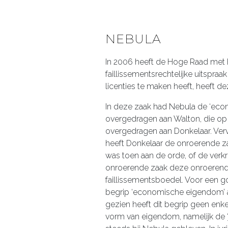
NEBULA
In 2006 heeft de Hoge Raad met
faillissementsrechtelijke uitspr
licenties te maken heeft, heeft 
In deze zaak had Nebula de ‘ec
overgedragen aan Walton, die o
overgedragen aan Donkelaar. Vervol
heeft Donkelaar de onroerende z
was toen aan de orde, of de ver
onroerende zaak deze onroerend
faillissementsboedel. Voor een go
begrip ‘economische eigendom’ afko
gezien heeft dit begrip geen enkel
vorm van eigendom, namelijk de ‘