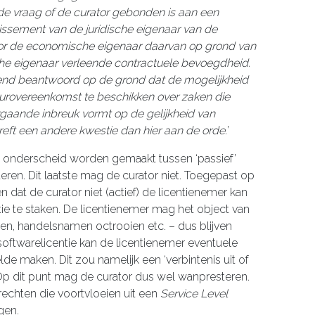
 de vraag of de curator gebonden is aan een
lissement van de juridische eigenaar van de
or de economische eigenaar daarvan op grond van
che eigenaar verleende contractuele bevoegdheid.
nnend beantwoord op de grond dat de mogelijkheid
urovereenkomst te beschikken over zaken die
rgaande inbreuk vormt op de gelijkheid van
reft een andere kwestie dan hier aan de orde.
’
onderscheid worden gemaakt tussen ‘passief’
eren. Dit laatste mag de curator niet. Toegepast op
n dat de curator niet (actief) de licentienemer kan
ie te staken. De licentienemer mag het object van
ken, handelsnamen octrooien etc. – dus blijven
softwarelicentie kan de licentienemer eventuele
e maken. Dit zou namelijk een ‘verbintenis uit of
 Op dit punt mag de curator dus wel wanpresteren.
rechten die voortvloeien uit een
Service Level
gen.