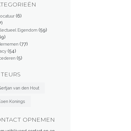
ATEGORIEËN
(6)
ocatuur
7)
(59)
ellectueel Eigendom
69)
(77)
dernemen
(54)
vacy
(5)
cederen
UTEURS
ertjan van den Hout
Koen Konings
ONTACT OPNEMEN
m vrijblijvend contact op en