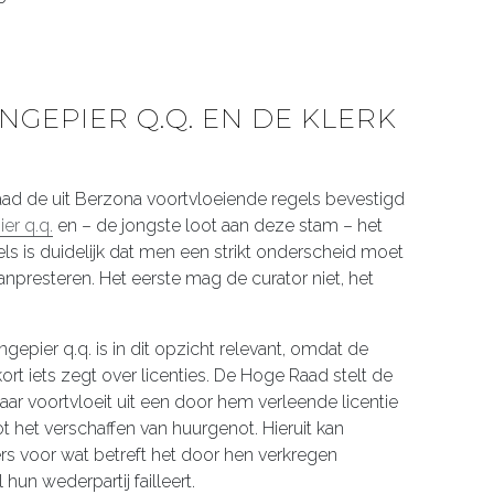
NGEPIER Q.Q. EN DE KLERK
aad de uit Berzona voortvloeiende regels bevestigd
er q.q.
en – de jongste loot aan deze stam – het
els is duidelijk dat men een strikt onderscheid moet
npresteren. Het eerste mag de curator niet, het
ngepier q.q. is in dit opzicht relevant, omdat de
ort iets zegt over licenties. De Hoge Raad stelt de
aar voortvloeit uit een door hem verleende licentie
ot het verschaffen van huurgenot. Hieruit kan
rs voor wat betreft het door hen verkregen
l hun wederpartij failleert.