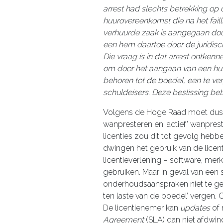
arrest had slechts betrekking op
huurovereenkomst die na het fail
verhuurde zaak is aangegaan do
een hem daartoe door de juridis
Die vraag is in dat arrest ontke
om door het aangaan van een hu
behoren tot de boedel, een te ve
schuldeisers. Deze beslissing bet
Volgens de Hoge Raad moet dus 
wanpresteren en ‘actief’ wanprest
licenties zou dit tot gevolg hebbe
dwingen het gebruik van de licent
licentieverlening – software, mer
gebruiken. Maar in geval van een 
onderhoudsaanspraken niet te geld
ten laste van de boedel’ vergen.
De licentienemer kan
updates
of 
Agreement
(SLA) dan niet afdwin