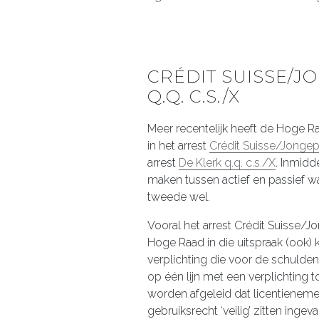
CRÉDIT SUISSE/JO
Q.Q. C.S./X
Meer recentelijk heeft de Hoge R
in het arrest
Crédit Suisse/Jongepi
arrest
De Klerk q.q. c.s./X
. Inmidd
maken tussen actief en passief wa
tweede wel.
Vooral het arrest Crédit Suisse/Jo
Hoge Raad in die uitspraak (ook) k
verplichting die voor de schulden
op één lijn met een verplichting t
worden afgeleid dat licentieneme
gebruiksrecht ‘veilig’ zitten ingeva