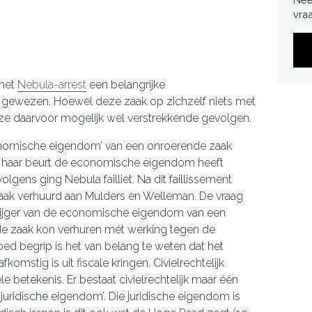
vra
 het
Nebula-arrest
een belangrijke
aak gewezen. Hoewel deze zaak op zichzelf niets met
deze daarvoor mogelijk wel verstrekkende gevolgen.
onomische eigendom’ van een onroerende zaak
p haar beurt de economische eigendom heeft
gens ging Nebula failliet. Na dit faillissement
aak verhuurd aan Mulders en Welleman. De vraag
krijger van de economische eigendom van een
e zaak kon verhuren mét werking tegen de
ed begrip is het van belang te weten dat het
mstig is uit fiscale kringen. Civielrechtelijk
e betekenis. Er bestaat civielrechtelijk maar één
juridische eigendom’. Die juridische eigendom is