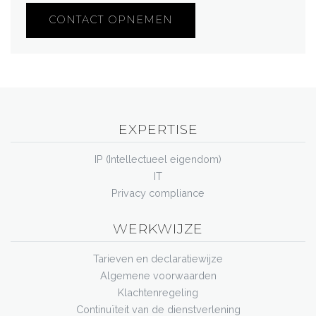
CONTACT OPNEMEN
EXPERTISE
IP (Intellectueel eigendom)
IT
Privacy compliance
WERKWIJZE
Tarieven en declaratiewijze
Algemene voorwaarden
Klachtenregeling
Continuïteit van de dienstverlening