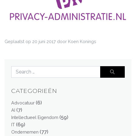
Geplaatst op
20 juni 2017
door Koen Konings
CATEGORIEËN
(6)
Advocatuur
(7)
AI
(59)
Intellectueel Eigendom
(69)
IT
(77)
Ondernemen