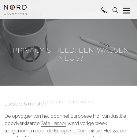
PRIVACY SHIELD: EEN WASSEN
NEUS?
DOOR KOEN KONINGS
Leestijd: 6 minuten
De opvolger van het door het Europese Hof van Justitie
doodverklaarde
Safe Harbor
werd vorige week
aangenomen
door de Europese Commissie
. Het zal de