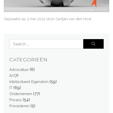
Geplaatst op
3 mei 2022
door Gertjan van den Hout
CATEGORIEËN
(6)
Advocatuur
(7)
AI
(59)
Intellectueel Eigendom
(69)
IT
(77)
Ondernemen
(54)
Privacy
(5)
Procederen