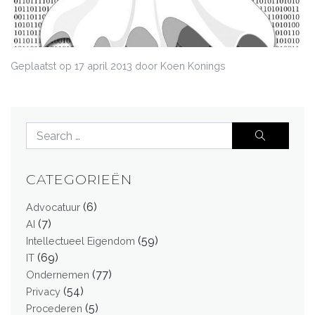
Geplaatst op
17 april 2013
door Koen Konings
CATEGORIEËN
(6)
Advocatuur
(7)
AI
(59)
Intellectueel Eigendom
(69)
IT
(77)
Ondernemen
(54)
Privacy
(5)
Procederen