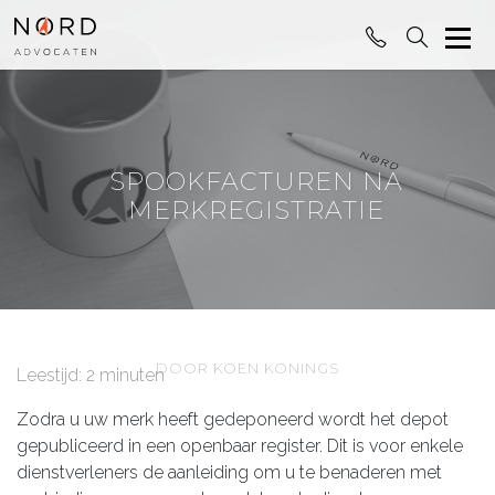
SPOOKFACTUREN NA
MERKREGISTRATIE
DOOR KOEN KONINGS
Leestijd: 2 minuten
Zodra u uw merk heeft gedeponeerd wordt het depot
gepubliceerd in een openbaar register. Dit is voor enkele
dienstverleners de aanleiding om u te benaderen met