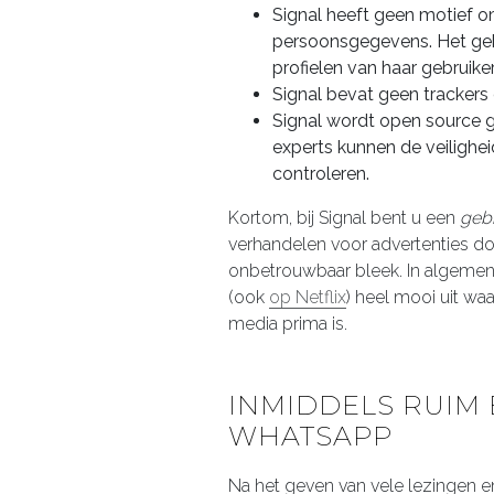
Signal heeft geen motief om
persoonsgegevens. Het gebr
profielen van haar gebruiker
Signal bevat geen trackers
Signal wordt open source 
experts kunnen de veilighei
controleren.
Kortom, bij Signal bent u een
gebr
verhandelen voor advertenties doo
onbetrouwbaar bleek. In algemen
(ook
op Netflix
) heel mooi uit wa
media prima is.
INMIDDELS RUIM
WHATSAPP
Na het geven van vele lezingen 