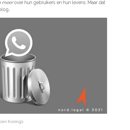
n meer
over hun gebruikers en hun levens. Maar dat
 blog…
oen Konings