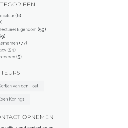
ATEGORIEËN
(6)
ocatuur
7)
(59)
ellectueel Eigendom
69)
(77)
dernemen
(54)
vacy
(5)
cederen
UTEURS
ertjan van den Hout
Koen Konings
ONTACT OPNEMEN
m vrijblijvend contact op en