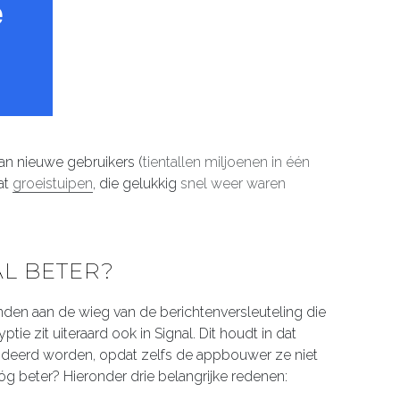
an nieuwe gebruikers (
tientallen miljoenen in één
at
groeistuipen
, die gelukkig
snel weer waren
L BETER?
den aan de wieg van de berichtenversleuteling die
ie zit uiteraard ook in Signal. Dit houdt in dat
odeerd worden, opdat zelfs de appbouwer ze niet
óg beter? Hieronder drie belangrijke redenen: