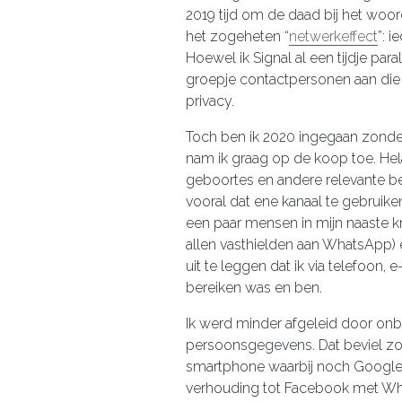
2019 tijd om de daad bij het woor
het zogeheten “
netwerkeffect
”: 
Hoewel ik Signal al een tijdje paral
groepje contactpersonen aan di
privacy.
Toch ben ik 2020 ingegaan zond
nam ik graag op de koop toe. He
geboortes en andere relevante 
vooral dat ene kanaal te gebruik
een paar mensen in mijn naaste kr
allen vasthielden aan WhatsApp) 
uit te leggen dat ik via telefoon
bereiken was en ben.
Ik werd minder afgeleid door onb
persoonsgegevens. Dat beviel zo 
smartphone waarbij noch Google,
verhouding tot Facebook met Wha