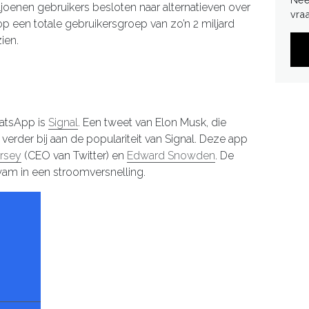
ljoenen gebruikers besloten naar alternatieven over
vra
 op een totale gebruikersgroep van zo’n 2 miljard
ien.
hatsApp is
Signal
. Een tweet van Elon Musk, die
 verder bij aan de populariteit van Signal. Deze app
rsey
(CEO van Twitter) en
Edward Snowden
. De
wam in een stroomversnelling.