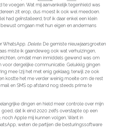
d te voegen. Wat mij aanvankelijk tegenhield was
iedereen zit erop, dus moest ik ook wel meedoen.
lel had geïnstalleerd, trof ik daar enkel een klein
e bewust omgaan met hun eigen en andermans
er WhatsApp.
Delete.
De gemiste nieuwjaarsgroeten
laas miste ik gaandeweg ook wat verhuizingen,
berichten, omdat men inmiddels gewend was om
en voor dergelijke communicatie. Gelukkig gingen
ing mee (zij het met enig geklaag, terwijl ze ook
en kostte het me verder weinig moeite om de rest
, e-mail en SMS op afstand nog steeds prima te
elangrijke dingen en hield meer controle over mijn
goed, dat ik eind 2020 zelfs overstapte op een
 noch Apple mij kunnen volgen. Want in
tsApp, weten de partijen die besturingssoftware