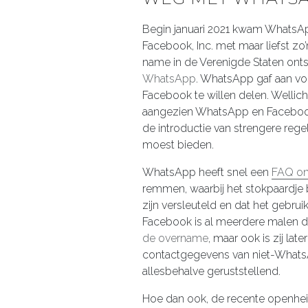
Begin januari 2021 kwam WhatsApp
Facebook, Inc. met maar liefst zo’
name in de Verenigde Staten on
WhatsApp
. WhatsApp gaf aan v
Facebook te willen delen. Wellic
aangezien WhatsApp en Facebo
de introductie van strengere re
moest bieden.
WhatsApp heeft snel een
FAQ on
remmen, waarbij het stokpaardje b
zijn versleuteld en dat het gebru
Facebook is al meerdere malen d
de overname
, maar ook is zij late
contactgegevens van niet-WhatsA
allesbehalve geruststellend.
Hoe dan ook, de recente openhei