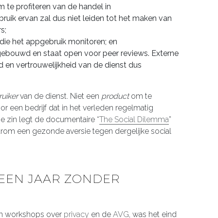
 te profiteren van de handel in
uik ervan zal dus niet leiden tot het maken van
s;
 die het appgebruik monitoren; en
gebouwd en staat open voor peer reviews. Externe
d en vertrouwelijkheid van de dienst dus
uiker
van de dienst. Niet een
product
om te
r een bedrijf dat in het verleden regelmatig
e zin legt de documentaire “
The Social Dilemma
”
arom een gezonde aversie tegen dergelijke social
 EEN JAAR ZONDER
en workshops over
privacy
en de
AVG
, was het eind