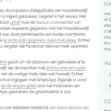
C
, de populaire chatapplicatie van moederbedrijf
Adv
n 2 miljard gebruikers, negatief in het nieuws. Met
(
AI
tstond
ophef
over de
nieuwe voorwaarden van
Int
oortaan bepaalde gegevens met het moederbedrijf
(
IT
ht was deze paniekreactie een beetje overdreven,
On
ok
al sinds 2016 gegevens delen met elkaar
. Echter,
Pri
gels vergden dat Facebook hierover meer openheid
Pro
line
gezet om de uitstroom van gebruikers af te
A
lijft dat de berichten met
end-to-end-encryptie
ik van de overige meta-data wel meevalt. Echter,
G
e fout ingegaan met WhatsApp. Eigenlijk
al vanaf
r
op de vingers getikt
voor het misbruiken van
pp-gebruikers. De geschiedenis is dus
C
d over datadelen leidde tot
een kleine exodus van
Nee