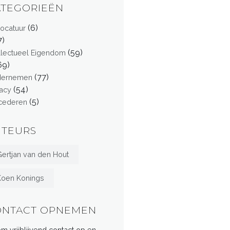
ATEGORIEËN
(6)
ocatuur
7)
(59)
ellectueel Eigendom
69)
(77)
dernemen
(54)
vacy
(5)
cederen
UTEURS
ertjan van den Hout
Koen Konings
ONTACT OPNEMEN
m vrijblijvend contact op en