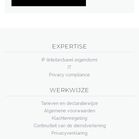
EXPERTISE
IP (Intellectueel eigendom)
IT
Privacy compliance
WERKWIJZE
Tarieven en declaratiewijze
Algemene voorwaarden
Klachtenregeling
Continuïteit van de dienstverlening
Privacyverklaring