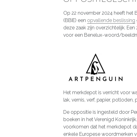
Op 22 november 2024 heeft het B
(BBIE) een
opvallende beslissing
deze zaak zijn overzichtelijk. E
voor een Benelux-woord/beeldm
Het merkdepot is verricht voor w
lak, vernis, verf, papier, potloden,
De oppositie is ingesteld door P
boeken in het Verenigd Koninkrijk. 
voorkomen dat het merkdepot daad
enkele Europese woordmerken voo