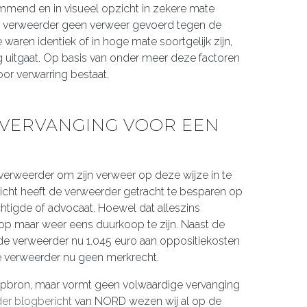
emmend en in visueel opzicht in zekere mate
 verweerder geen verweer gevoerd tegen de
waren identiek of in hoge mate soortgelijk zijn,
g uitgaat. Op basis van onder meer deze factoren
oor verwarring bestaat.
 VERVANGING VOOR EEN
rweerder om zijn verweer op deze wijze in te
licht heeft de verweerder getracht te besparen op
igde of advocaat. Hoewel dat alleszins
dkoop maar weer eens duurkoop te zijn. Naast de
de verweerder nu 1.045 euro aan oppositiekosten
e verweerder nu geen merkrecht.
lpbron, maar vormt geen volwaardige vervanging
der blogbericht
van NORD wezen wij al op de