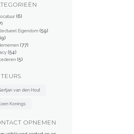
ATEGORIEËN
(6)
ocatuur
7)
(59)
ellectueel Eigendom
69)
(77)
dernemen
(54)
vacy
(5)
cederen
UTEURS
ertjan van den Hout
Koen Konings
ONTACT OPNEMEN
m vrijblijvend contact op en