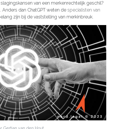
de slagingskansen van een merkenrechtelijk geschil?
 Anders dan ChatGPT weten de
specialisten van
lang zijn bij de vaststelling van merkinbreuk.
 Gertjan van den Hout