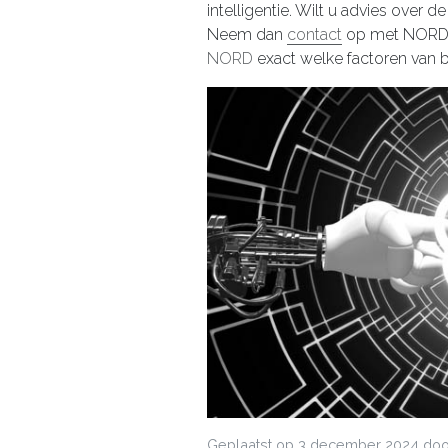
intelligentie. Wilt u advies over 
Neem dan
contact
op met NORD.
NORD
exact welke factoren van be
Geplaatst op
3 december 2024
door