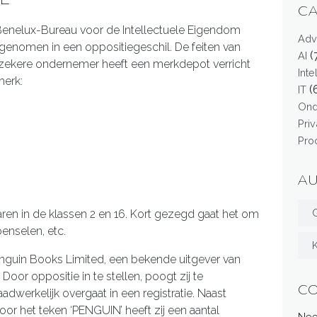
C
enelux-Bureau voor de Intellectuele Eigendom
Adv
genomen in een oppositiegeschil. De feiten van
(
AI
en zekere ondernemer heeft een merkdepot verricht
Int
erk:
(
IT
On
Pri
Pro
A
G
aren in de klassen 2 en 16. Kort gezegd gaat het om
 penselen, etc.
enguin Books Limited, een bekende uitgever van
Door oppositie in te stellen, poogt zij te
C
werkelijk overgaat in een registratie. Naast
r het teken ‘PENGUIN’ heeft zij een aantal
Nee