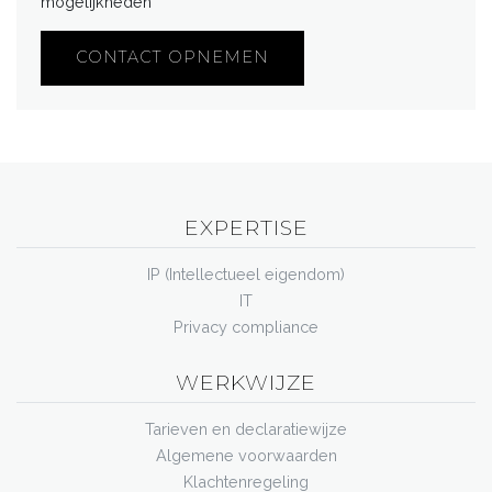
mogelijkheden
CONTACT OPNEMEN
EXPERTISE
IP (Intellectueel eigendom)
IT
Privacy compliance
WERKWIJZE
Tarieven en declaratiewijze
Algemene voorwaarden
Klachtenregeling