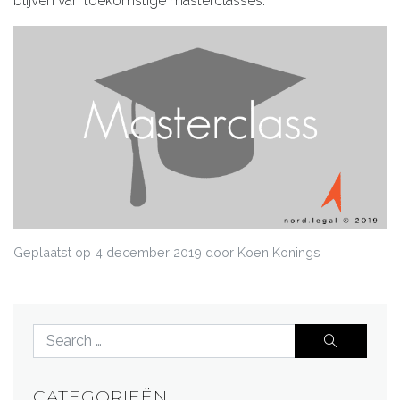
blijven van toekomstige masterclasses.
Geplaatst op
4 december 2019
door Koen Konings
CATEGORIEËN