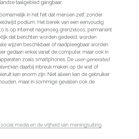
rlandse taalgebied gangbaar.
oornamelijk in het feit dat mensen zelf, zonder
eldwijd podium. Het bereik van een eenvoudig
oto is op internet nagenoeg grenzeloos, permanent
aktijk dat berichten worden gedeeld, worden
tale wijzen beschikbaar of raadpleegbaar worden
meer gedaan enkel vanaf de computer, maar ook in
apparaten zoals smartphones. De
user-generated
tent
kan daarbij inbreuk maken op de wet of
eruit kan enorm zijn. Niet alleen kan de gebruiker
ehouden, maar in sommige gevallen ook de
 social media en de vrijheid van meningsuiting
.