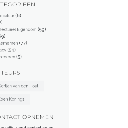
ATEGORIEËN
(6)
ocatuur
7)
(59)
ellectueel Eigendom
69)
(77)
dernemen
(54)
vacy
(5)
cederen
UTEURS
ertjan van den Hout
Koen Konings
ONTACT OPNEMEN
m vrijblijvend contact op en