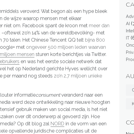
C
nmiddels veroverd. Wat begon als een hype bleek
Adv
n de wijze waarop mensen met elkaar
(
AI
 er niet om. Facebook spant de kroon met
meer dan
Int
d
–oftewel zo’n 14% van de wereldbevolking- met
(
IT
uim 70 talen. Het Chinese Tencent QQ telt
bijna 800
On
Google+ met
ongeveer 500 miljoen leden waarvan
Pri
 miljoen mensen
sturen korte berichtjes via Twitter.
Pro
ebruikers
en was het eerste sociale netwerk dat
el het op Nederland gerichte Hyves wellicht over
A
site per maand nog steeds
zo’n 2,7 miljoen unieke
G
louter informatie
consument
veranderd naar een
 media werd deze ontwikkeling naar nieuwe hoogten
ensief gebruik maken van social media, is het niet
szaken over dit onderwerp al gevoerd zijn. Hoe
C
l media? Op dit blog zal
NORD
in de vorm van een
ele opvallende juridische complicaties uit de
Nee