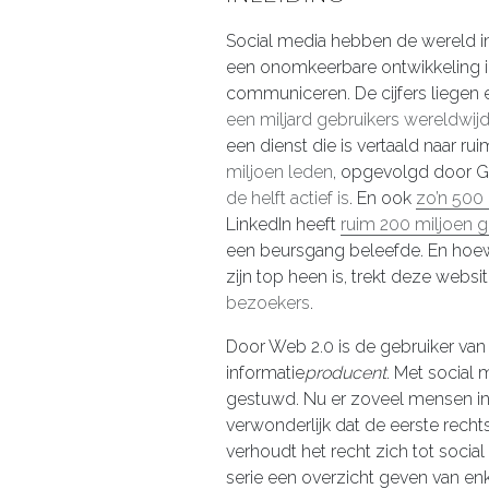
Social media hebben de wereld i
een onomkeerbare ontwikkeling i
communiceren. De cijfers liegen
een miljard gebruikers wereldwij
een dienst die is vertaald naar r
miljoen leden
, opgevolgd door 
de helft actief is
. En ook
zo’n 500
LinkedIn heeft
ruim 200 miljoen g
een beursgang beleefde. En hoew
zijn top heen is, trekt deze web
bezoekers
.
Door Web 2.0 is de gebruiker van 
informatie
producent
. Met social
gestuwd. Nu er zoveel mensen int
verwonderlijk dat de eerste recht
verhoudt het recht zich tot socia
serie een overzicht geven van enk