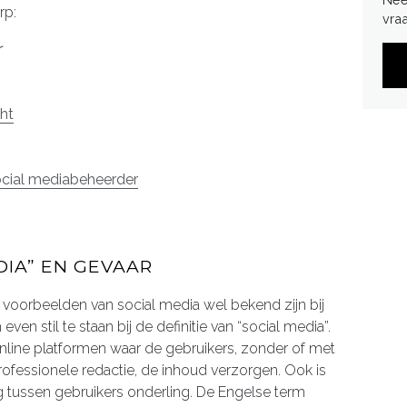
rp:
vra
r
ht
ocial mediabeheerder
DIA” EN GEVAAR
orbeelden van social media wel bekend zijn bij
en stil te staan bij de definitie van “social media”.
nline platformen waar de gebruikers, zonder of met
fessionele redactie, de inhoud verzorgen. Ook is
og tussen gebruikers onderling. De Engelse term