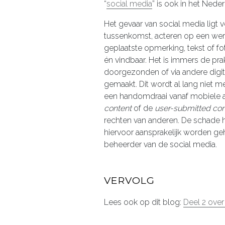
“
social media
” is ook in het Nede
Het gevaar van social media ligt v
tussenkomst, acteren op een wer
geplaatste opmerking, tekst of f
én vindbaar. Het is immers de pr
doorgezonden of via andere digi
gemaakt. Dit wordt al lang niet 
een handomdraai vanaf mobiele 
content
of de
user-submitted con
rechten van anderen. De schade hi
hiervoor aansprakelijk worden g
beheerder van de social media.
VERVOLG
Lees ook op dit blog:
Deel 2 over