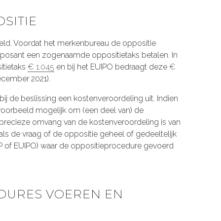
SITIE
 geld. Voordat het merkenbureau de oppositie
opposant een zogenaamde oppositietaks betalen. In
itietaks
€ 1.045
en bij het EUIPO bedraagt deze
€
ecember 2021).
j de beslissing een kostenveroordeling uit. Indien
ijvoorbeeld mogelijk om (een deel van) de
De precieze omvang van de kostenveroordeling is van
als de vraag of de oppositie geheel of gedeeltelijk
P of EUIPO) waar de oppositieprocedure gevoerd
DURES VOEREN EN