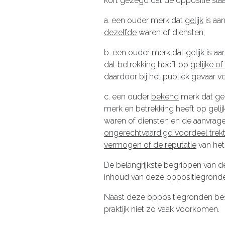
kort gezegd dat de oppositie slaag
a. een ouder merk dat
gelijk
is aa
dezelfde
waren of diensten;
b. een ouder merk dat
gelijk is a
dat betrekking heeft op
gelijke 
daardoor bij het publiek gevaar 
c. een ouder
bekend
merk dat gel
merk en betrekking heeft op gel
waren of diensten en de aanvrag
ongerechtvaardigd voordeel trek
vermogen of de reputatie
van het
De belangrijkste begrippen van d
inhoud van deze oppositiegron
Naast deze oppositiegronden bes
praktijk niet zo vaak voorkomen.