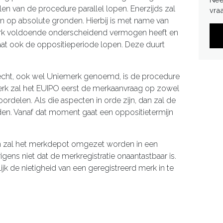
 van de procedure parallel lopen. Enerzijds zal
vra
n op absolute gronden. Hierbij is met name van
rk voldoende onderscheidend vermogen heeft en
gaat ook de oppositieperiode lopen. Deze duurt
echt, ook wel Uniemerk genoemd, is de procedure
erk zal het EUIPO eerst de merkaanvraag op zowel
rdelen. Als die aspecten in orde zijn, dan zal de
n. Vanaf dat moment gaat een oppositietermijn
dan zal het merkdepot omgezet worden in een
igens niet dat de merkregistratie onaantastbaar is.
ijk de nietigheid van een geregistreerd merk in te