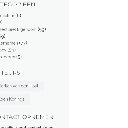
ATEGORIEËN
(6)
ocatuur
7)
(59)
ellectueel Eigendom
69)
(77)
dernemen
(54)
vacy
(5)
cederen
UTEURS
ertjan van den Hout
Koen Konings
ONTACT OPNEMEN
m vrijblijvend contact op en