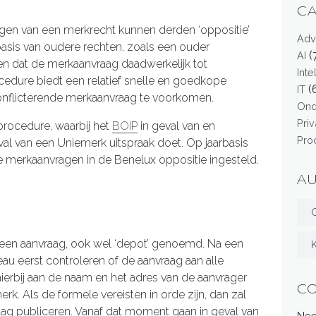
C
agen van een merkrecht kunnen derden ‘oppositie’
Adv
 basis van oudere rechten, zoals een ouder
(
AI
n dat de merkaanvraag daadwerkelijk tot
Int
rocedure biedt een relatief snelle en goedkope
(
IT
conflicterende merkaanvraag te voorkomen.
On
Pri
procedure, waarbij het
BOIP
in geval van en
Pro
val van een Uniemerk uitspraak doet. Op jaarbasis
 merkaanvragen in de Benelux oppositie ingesteld.
A
G
ij een aanvraag, ook wel ‘depot’ genoemd. Na een
u eerst controleren of de aanvraag aan alle
ierbij aan de naam en het adres van de aanvrager
C
rk. Als de formele vereisten in orde zijn, dan zal
g publiceren. Vanaf dat moment gaan in geval van
Nee