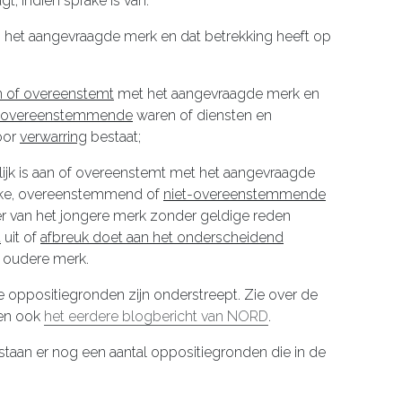
t, indien sprake is van:
n het aangevraagde merk en dat betrekking heeft op
an of overeenstemt
met het aangevraagde merk en
of overeenstemmende
waren of diensten en
voor
verwarring
bestaat;
ijk is aan of overeenstemt met het aangevraagde
ijke, overeenstemmend of
niet-overeenstemmende
er van het jongere merk zonder geldige reden
t
uit of
afbreuk doet aan het onderscheidend
 oudere merk.
e oppositiegronden zijn onderstreept. Zie over de
den ook
het eerdere blogbericht van NORD
.
taan er nog een aantal oppositiegronden die in de