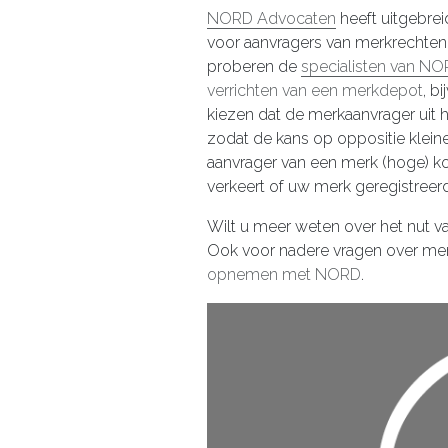
NORD Advocaten
heeft uitgebrei
voor aanvragers van merkrechten 
proberen de
specialisten van N
verrichten van een merkdepot
, b
kiezen dat de merkaanvrager uit h
zodat de kans op oppositie kleiner
aanvrager van een merk (hoge) ko
verkeert of uw merk geregistreer
Wilt u meer weten over het nut v
Ook voor nadere vragen over merk
opnemen met NORD
.