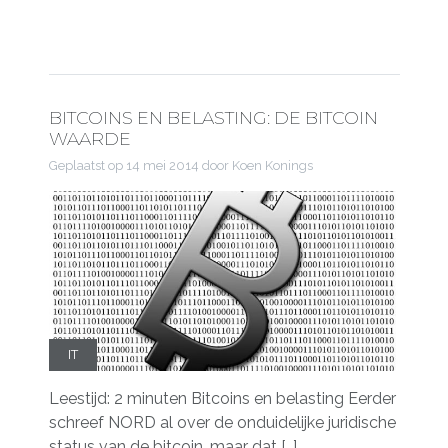
BITCOINS EN BELASTING: DE BITCOIN
WAARDE
Geplaatst op
14 mei 2014
door Koen Konings
IT
Leestijd: 2 minuten Bitcoins en belasting Eerder
schreef NORD al over de onduidelijke juridische
status van de bitcoin, maar dat […]