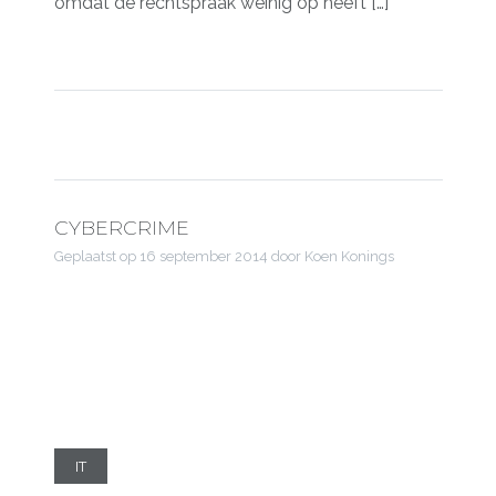
omdat de rechtspraak weinig op heeft […]
CYBERCRIME
Geplaatst op
16 september 2014
door Koen Konings
IT