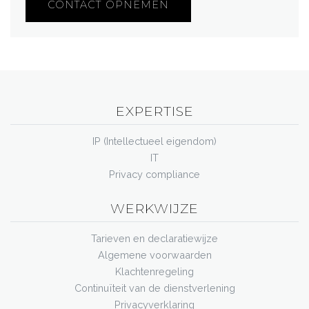
CONTACT OPNEMEN
EXPERTISE
IP (Intellectueel eigendom)
IT
Privacy compliance
WERKWIJZE
Tarieven en declaratiewijze
Algemene voorwaarden
Klachtenregeling
Continuïteit van de dienstverlening
Privacyverklaring