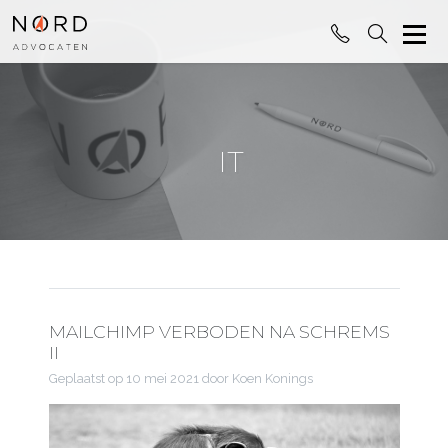
IT
MAILCHIMP VERBODEN NA SCHREMS
II
Geplaatst op
10 mei 2021
door Koen Konings