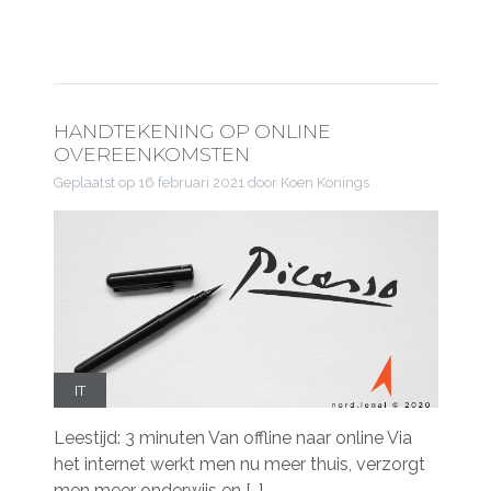
HANDTEKENING OP ONLINE
OVEREENKOMSTEN
Geplaatst op
16 februari 2021
door Koen Konings
IT
Leestijd: 3 minuten Van offline naar online Via
het internet werkt men nu meer thuis, verzorgt
men meer onderwijs en […]